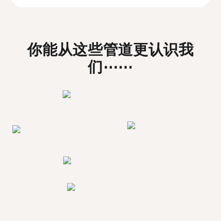
你能从这些管道更认识我
们⋯⋯