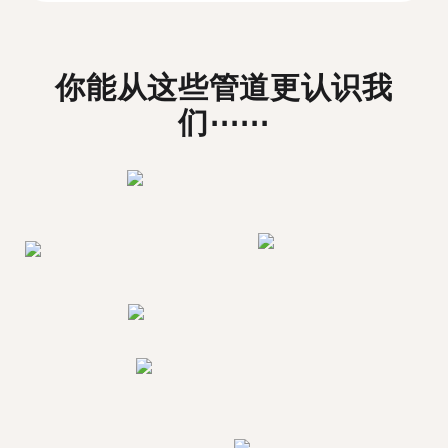
你能从这些管道更认识我
们⋯⋯