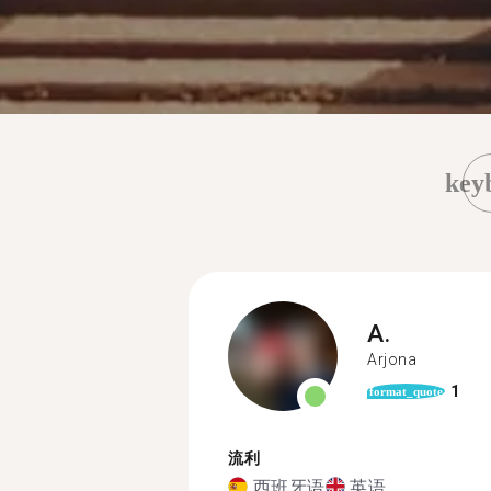
key
A.
Arjona
1
format_quote
流利
西班牙语
英语