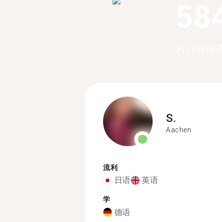
58
的日语母
S.
Aachen
流利
日语
英语
学
德语