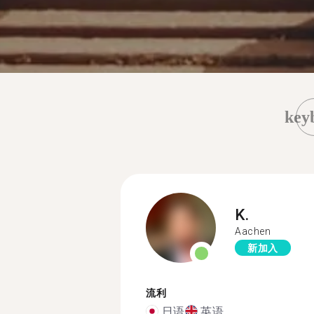
key
K.
Aachen
新加入
流利
日语
英语