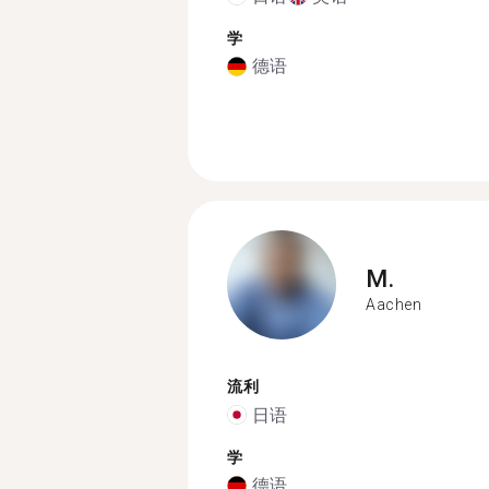
学
德语
M.
Aachen
流利
日语
学
德语