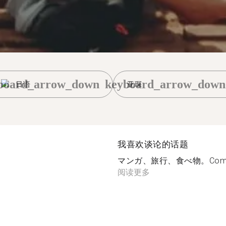
board_arrow_down
keyboard_arrow_down
日语
亚琛
我喜欢谈论的话题
マンガ、旅行、食べ物。Comic, Rei
阅读更多