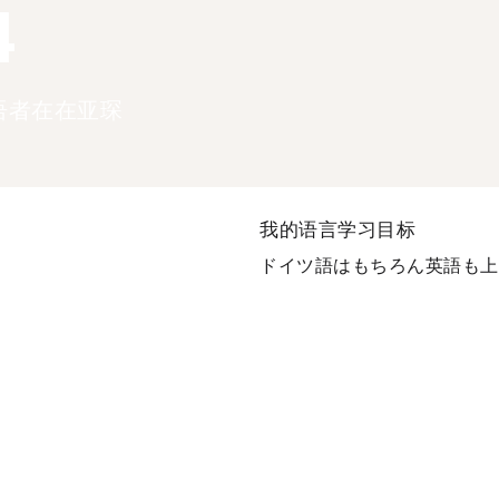
4
语者在在亚琛
我的语言学习目标
ドイツ語はもちろん英語も上達