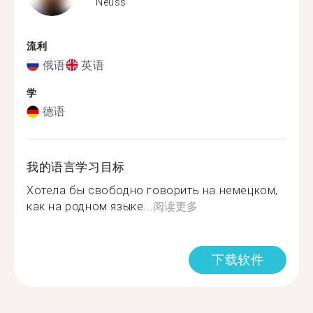
Neuss
流利
俄语
英语
学
德语
我的语言学习目标
Хотела бы свободно говорить на немецком,
как на родном языке...
阅读更多
下载软件