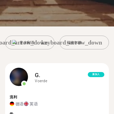
oard_arrow_down
keyboard_arrow_down
意大利语
福埃尔德
G.
新加入
Voerde
流利
德语
英语