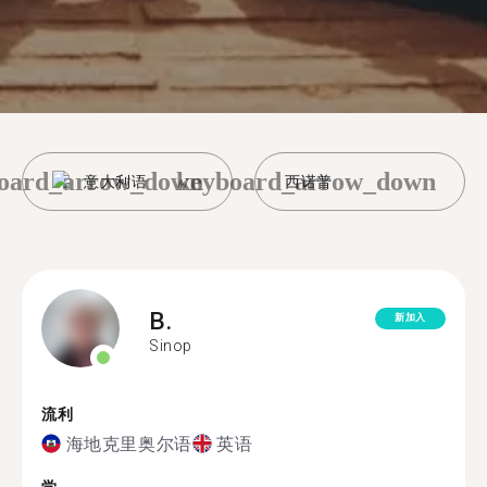
oard_arrow_down
keyboard_arrow_down
意大利语
西诺普
B.
新加入
Sinop
流利
海地克里奥尔语
英语