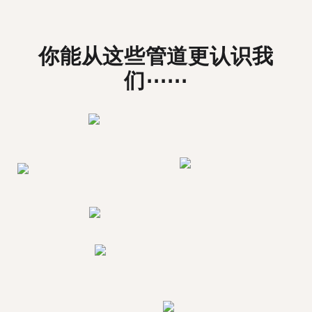
你能从这些管道更认识我
们⋯⋯