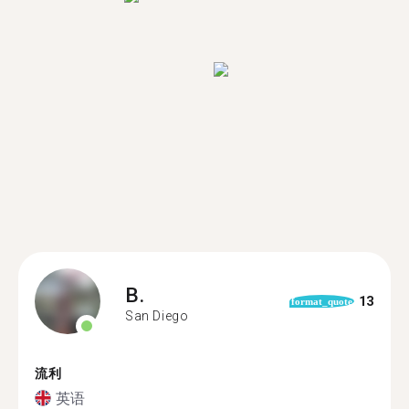
B.
13
format_quote
San Diego
流利
英语