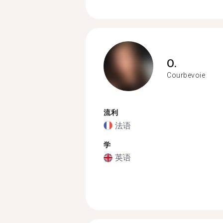
O.
Courbevoie
流利
法语
学
英语