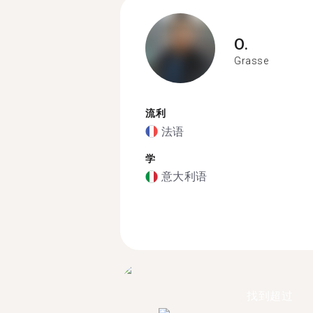
O.
Grasse
流利
法语
学
意大利语
找到超过