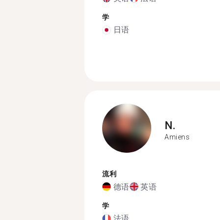
学
日语
N.
Amiens
流利
德语
英语
学
法语