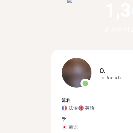
1,
的意大利
O.
La Rochelle
流利
法语
英语
学
韩语