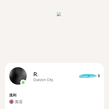
R.
3
format_quote
Quezon City
流利
英语