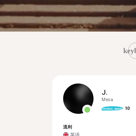
key
J.
Mesa
10
format_quote
流利
英语