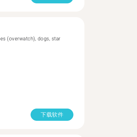
es (overwatch), dogs, star
下载软件