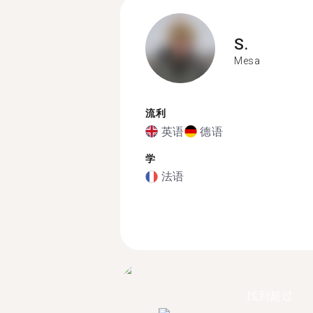
S.
Mesa
流利
英语
德语
学
法语
找到超过