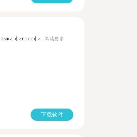
зыки, философи...
阅读更多
下载软件