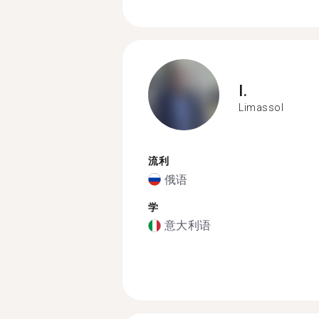
I.
Limassol
流利
俄语
学
意大利语