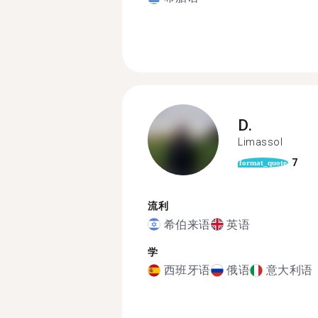
D.
Limassol
7
format_quote
流利
希伯来语
英语
学
西班牙语
俄语
意大利语