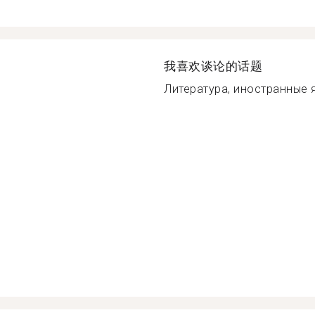
我喜欢谈论的话题
Литература, иностранные я