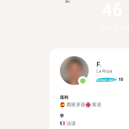
46
的意大利
F.
La Rioja
10
format_quote
流利
西班牙语
英语
学
法语