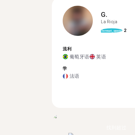
G.
La Rioja
2
format_quote
流利
葡萄牙语
英语
学
法语
找到超过