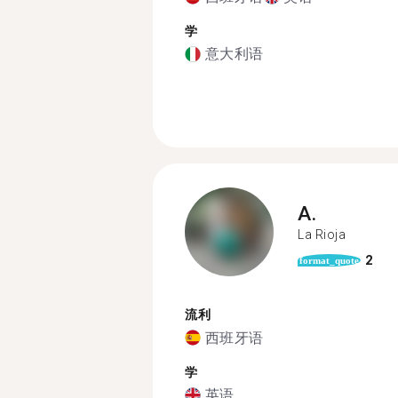
学
意大利语
A.
La Rioja
2
format_quote
流利
西班牙语
学
英语