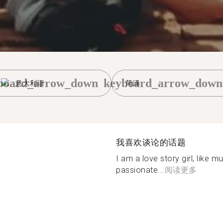
board_arrow_down
keyboard_arrow_down
意大利语
菏泽
我喜欢谈论的话题
I am a love story girl, like m
passionate...
阅读更多