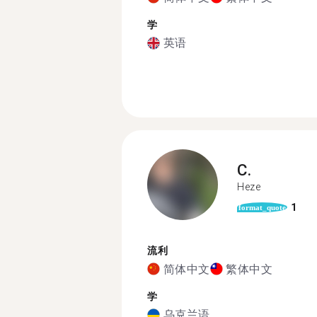
学
英语
C.
Heze
1
format_quote
流利
简体中文
繁体中文
学
乌克兰语