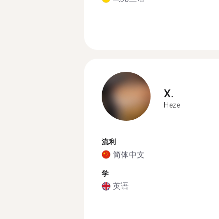
X.
Heze
流利
简体中文
学
英语