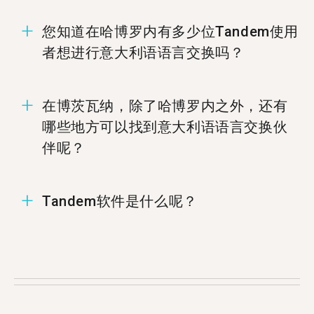
您知道在哈博罗内有多少位Tandem使用
者想进行意大利语语言交换吗？
在哈博罗内有12位成员准备好进行意大利语语言交
在博茨瓦纳，除了哈博罗内之外，还有
换。
哪些地方可以找到意大利语语言交换伙
伴呢？
您可以在%%randomCity%%、
Tandem软件是什么呢？
%%randomCity%%，和%%randomCity%%找到意
大利语的Tandem伙伴.
Tandem为语言交换软件，让使用者能够教导彼此
的母语。每个月有超过500,000使用者拜访
Tandem，当中有12位使用者来自哈博罗内。