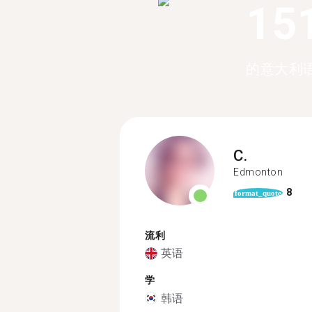
15
的意大利
C.
Edmonton
8
format_quote
流利
英语
学
韩语