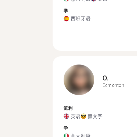
学
西班牙语
O.
Edmonton
流利
英语
颜文字
学
意大利语