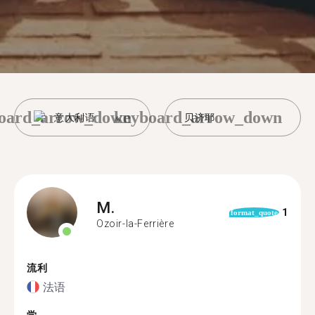
oard_arrow_down
keyboard_arrow_down
意大利语
贝济耶
M.
1
format_quote
Ozoir-la-Ferrière
流利
法语