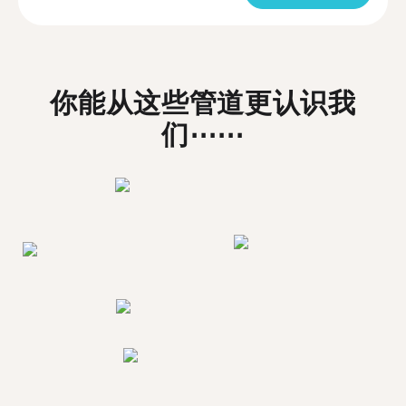
你能从这些管道更认识我
们⋯⋯