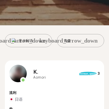
oard_arrow_down
keyboard_arrow_down
意大利语
青森
K.
3
format_quote
Aomori
流利
日语