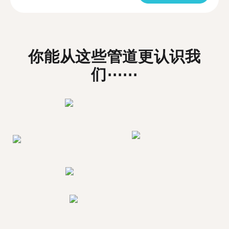
你能从这些管道更认识我
们⋯⋯