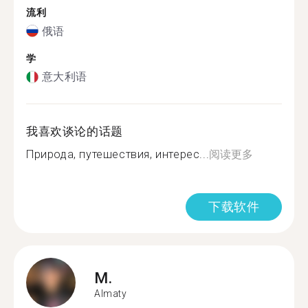
流利
俄语
学
意大利语
我喜欢谈论的话题
Природа, путешествия, интерес...
阅读更多
下载软件
M.
Almaty