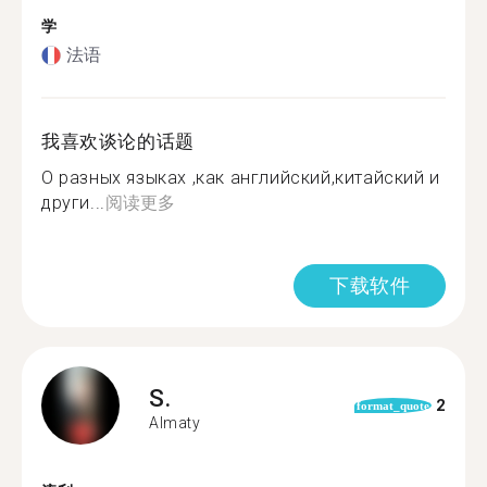
学
法语
我喜欢谈论的话题
О разных языках ,как английский,китайский и
други...
阅读更多
下载软件
S.
2
format_quote
Almaty