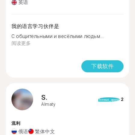
英语
我的语言学习伙伴是
С общительными и весёлыми людьм...
阅读更多
下载软件
S.
2
format_quote
Almaty
流利
俄语
繁体中文