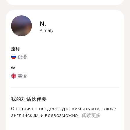
N.
Almaty
流利
俄语
学
英语
我的对话伙伴要
Он отлично владеет турецким языком, также
английским, и всевозможно...
阅读更多