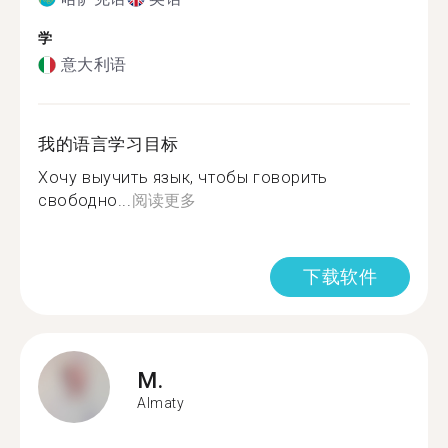
学
意大利语
我的语言学习目标
Хочу выучить язык, чтобы говорить
свободно...
阅读更多
下载软件
M.
Almaty