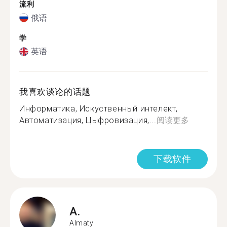
流利
俄语
学
英语
我喜欢谈论的话题
Информатика, Искуственный интелект,
Автоматизация, Цыфровизация,...
阅读更多
下载软件
A.
Almaty