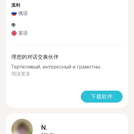
流利
俄语
学
英语
理想的对话交换伙伴
Терпеливый, интересный и грамотны...
阅读更多
下载软件
N.