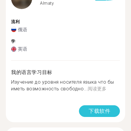
Almaty
流利
俄语
学
英语
我的语言学习目标
Изучение до уровня носителя языка что бы
иметь возможность свободно...
阅读更多
下载软件