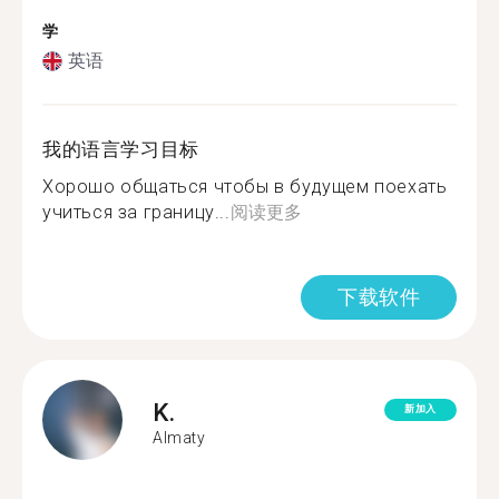
学
英语
我的语言学习目标
Хорошо общаться чтобы в будущем поехать
учиться за границу...
阅读更多
下载软件
K.
新加入
Almaty