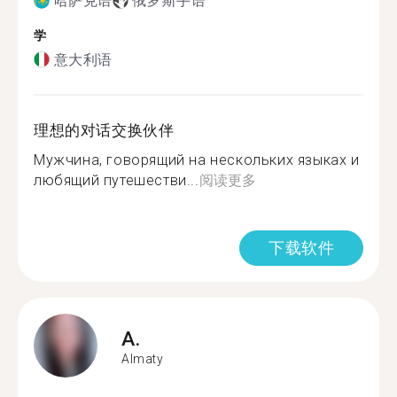
哈萨克语
俄罗斯手语
学
意大利语
理想的对话交换伙伴
Мужчина, говорящий на нескольких языках и
любящий путешестви...
阅读更多
下载软件
A.
Almaty