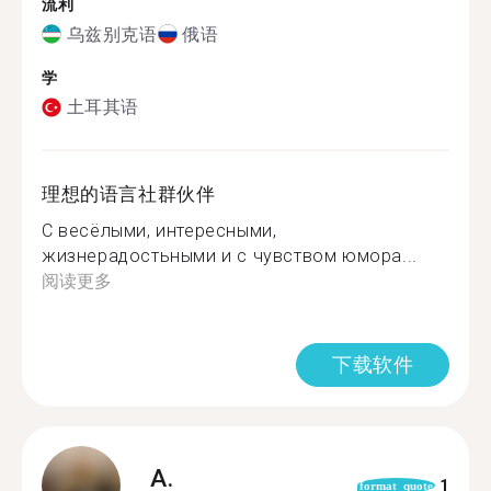
流利
乌兹别克语
俄语
学
土耳其语
理想的语言社群伙伴
С весёлыми, интересными,
жизнерадостьными и с чувством юмора...
阅读更多
下载软件
A.
1
format_quote