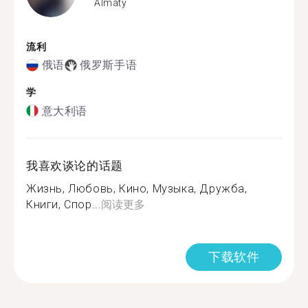
Almaty
流利
俄语
俄罗斯手语
学
意大利语
我喜欢谈论的话题
Жизнь, Любовь, Кино, Музыка, Дружба,
Книги, Спор...
阅读更多
下载软件