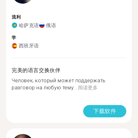
流利
哈萨克语
俄语
学
西班牙语
完美的语言交换伙伴
Человек, который может поддержать
разговор на любую тему...
阅读更多
下载软件