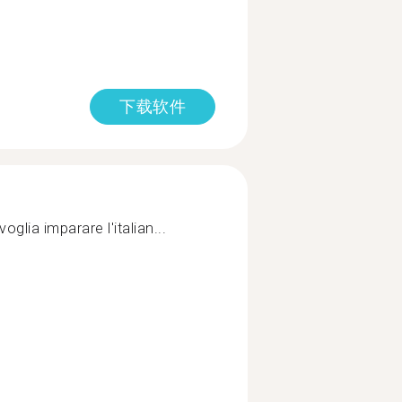
下载软件
glia imparare l'italian...