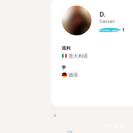
D.
Sassari
1
format_quote
流利
意大利语
学
德语
找到超过