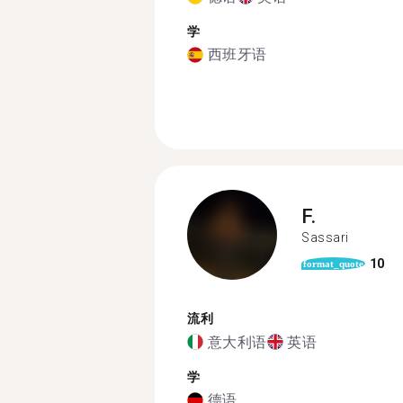
学
西班牙语
F.
Sassari
10
format_quote
流利
意大利语
英语
学
德语