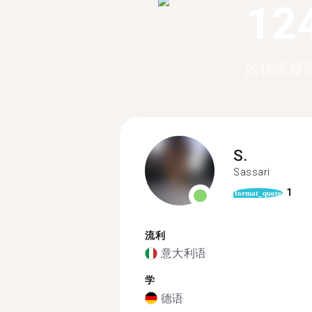
12
的德语母
S.
Sassari
1
format_quote
流利
意大利语
学
德语