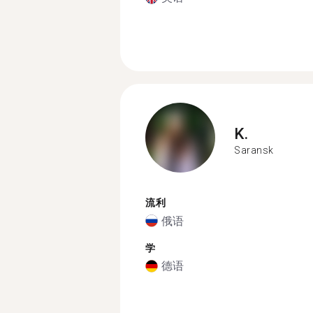
K.
Saransk
流利
俄语
学
德语