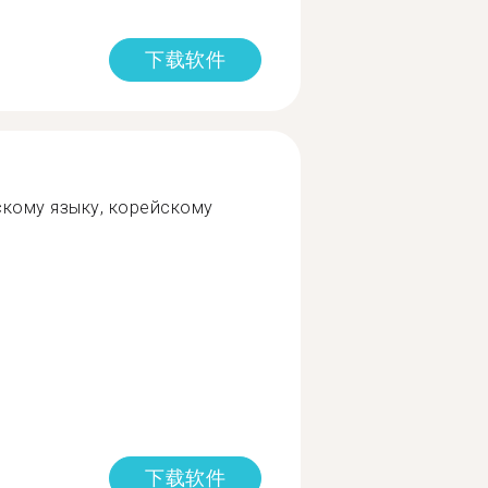
下载软件
скому языку, корейскому
下载软件