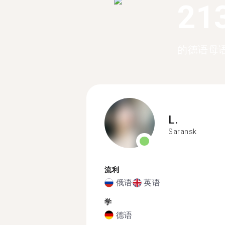
21
的德语母
L.
Saransk
流利
俄语
英语
学
德语