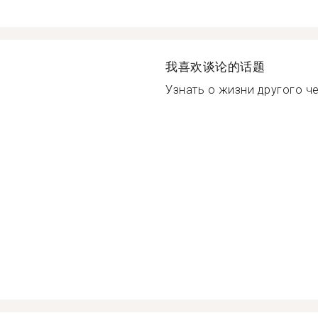
我喜欢谈论的话题
Узнать о жизни другого че