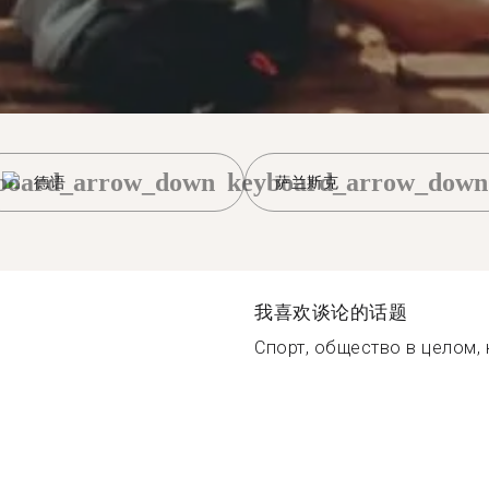
board_arrow_down
keyboard_arrow_down
德语
萨兰斯克
我喜欢谈论的话题
Спорт, общество в целом, к