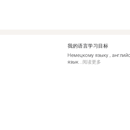
我的语言学习目标
Немецкому языку , англий
язык...
阅读更多