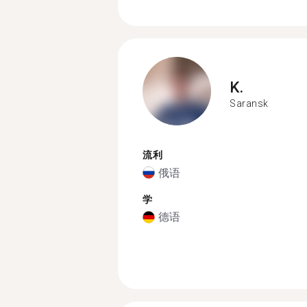
K.
Saransk
流利
俄语
学
德语