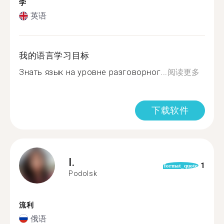
学
英语
我的语言学习目标
Знать язык на уровне разговорног...
阅读更多
下载软件
I.
1
format_quote
Podolsk
流利
俄语