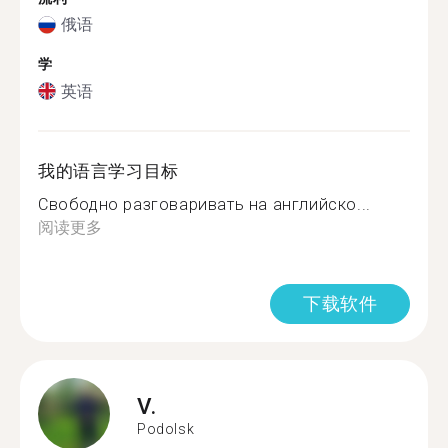
俄语
学
英语
我的语言学习目标
Свободно разговаривать на английско...
阅读更多
下载软件
V.
Podolsk