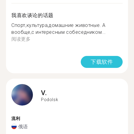
我喜欢谈论的话题
Спорт,культура,домашние животные. А
вообще,с интересным собеседником...
阅读更多
下载软件
V.
Podolsk
流利
俄语