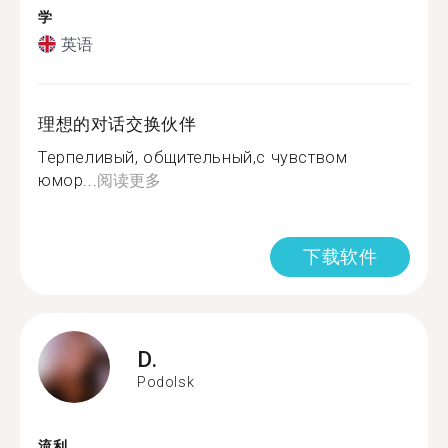
学
英语
理想的对话交换伙伴
Терпеливый, общительный,с чувством
юмор...
阅读更多
下载软件
D.
Podolsk
流利