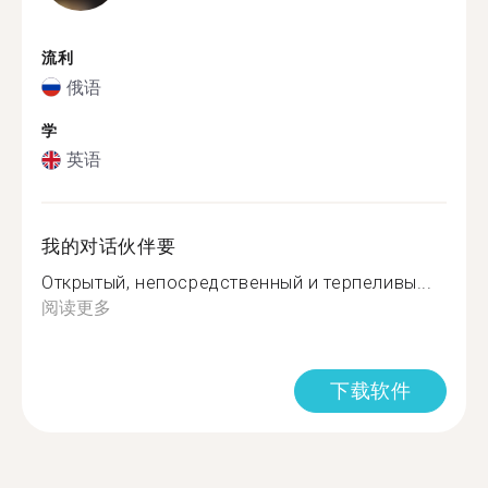
流利
俄语
学
英语
我的对话伙伴要
Открытый, непосредственный и терпеливы...
阅读更多
下载软件