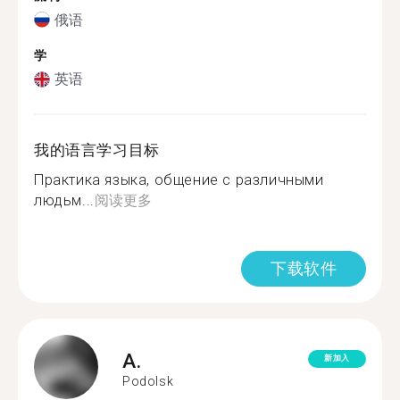
俄语
学
英语
我的语言学习目标
Практика языка, общение с различными
людьм...
阅读更多
下载软件
A.
新加入
Podolsk