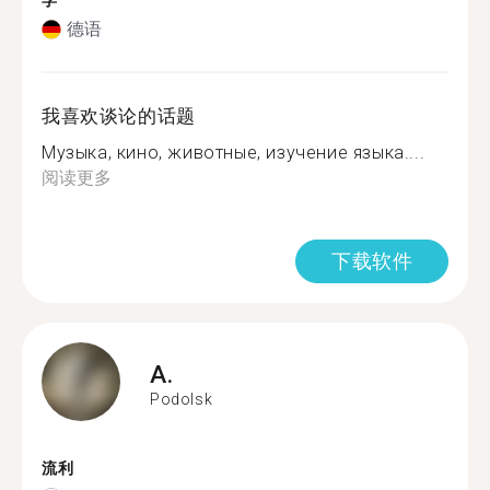
学
德语
我喜欢谈论的话题
Музыка, кино, животные, изучение языка....
阅读更多
下载软件
A.
Podolsk
流利