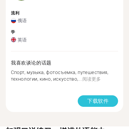
流利
俄语
学
英语
我喜欢谈论的话题
Спорт, музыка, фотосъемка, путешествия,
технологии, кино, искусство,...
阅读更多
下载软件