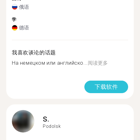
俄语
学
德语
我喜欢谈论的话题
На немецком или английско...
阅读更多
下载软件
S.
Podolsk