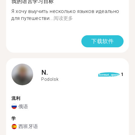
我的语言学习目标
Я хочу выучить несколько языков идеально
для путешестви...
阅读更多
下载软件
N.
1
format_quote
Podolsk
流利
俄语
学
西班牙语