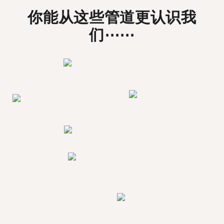
你能从这些管道更认识我
们⋯⋯