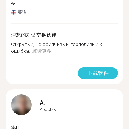
学
英语
理想的对话交换伙伴
Открытый, не обидчивый, терпеливый к
ошибка...
阅读更多
下载软件
A.
Podolsk
流利