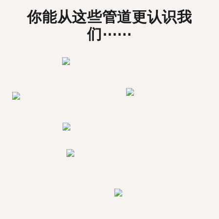
你能从这些管道更认识我
们⋯⋯