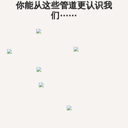
你能从这些管道更认识我
们⋯⋯