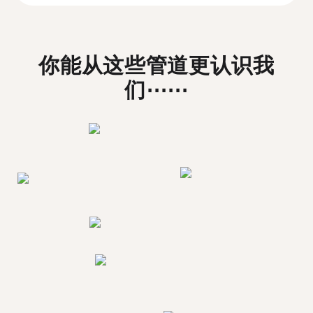
你能从这些管道更认识我
们⋯⋯