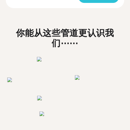
你能从这些管道更认识我
们⋯⋯