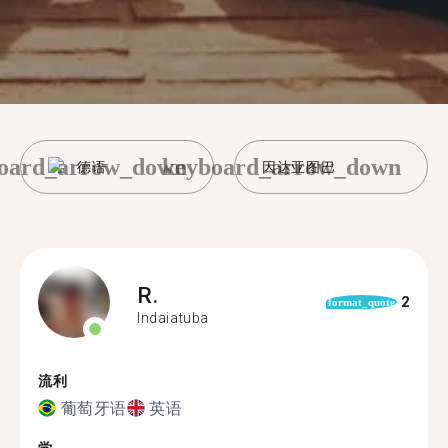
oard_arrow_down
keyboard_arrow_down
德语
因达亚图巴
R.
2
format_quote
Indaiatuba
流利
葡萄牙语
英语