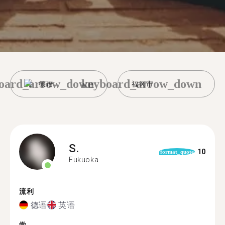
oard_arrow_down
keyboard_arrow_down
德语
福冈市
S.
10
format_quote
Fukuoka
流利
德语
英语