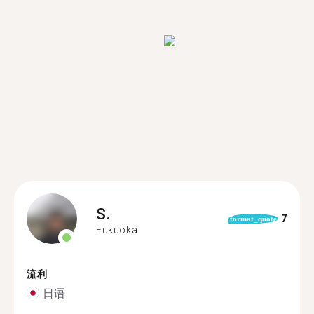
S.
7
format_quote
Fukuoka
流利
日语