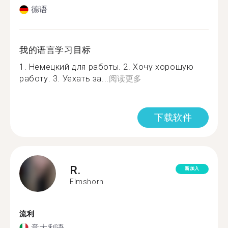
德语
我的语言学习目标
1. Немецкий для работы. 2. Хочу хорошую
работу. 3. Уехать за...
阅读更多
下载软件
R.
新加入
Elmshorn
流利
意大利语