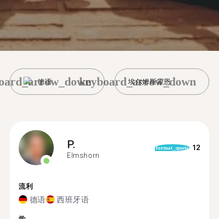
oard_arrow_down
keyboard_arrow_down
德语
埃尔姆斯霍恩
P.
12
format_quote
Elmshorn
流利
德语
西班牙语