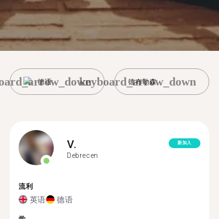
oard_arrow_down
keyboard_arrow_down
德语
德布勒森
V.
新加入
Debrecen
流利
英语
德语