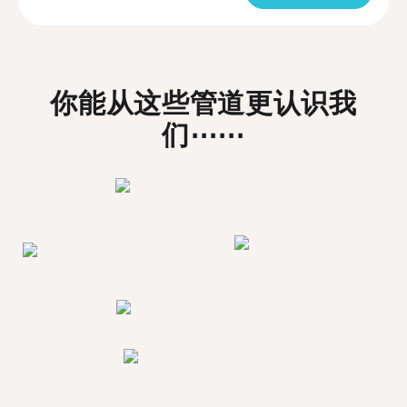
你能从这些管道更认识我
们⋯⋯