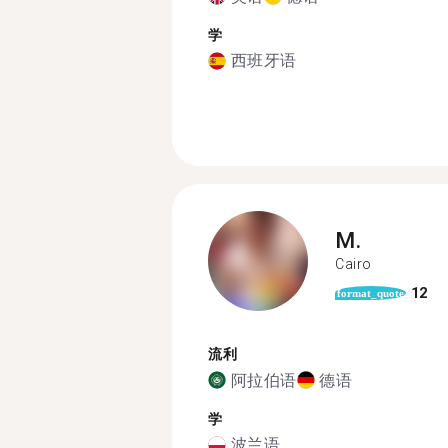
学
西班牙语
M.
Cairo
12
format_quote
流利
阿拉伯语
德语
学
波兰语