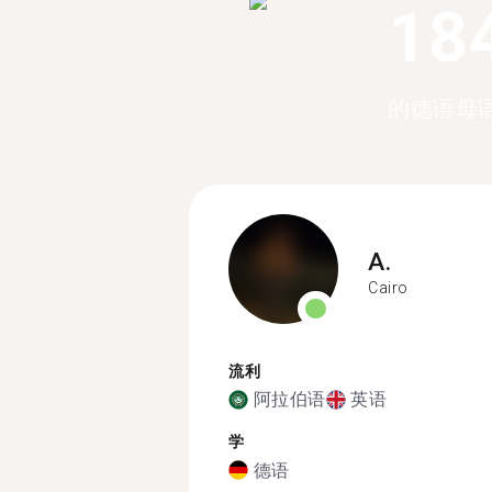
18
的德语母
A.
Cairo
流利
阿拉伯语
英语
学
德语