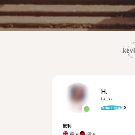
key
H.
Cairo
2
format_quote
流利
英语
德语