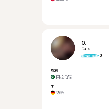
O.
Cairo
2
format_quote
流利
阿拉伯语
学
德语