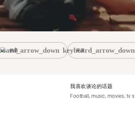
board_arrow_down
keyboard_arrow_down
德语
开罗
我喜欢谈论的话题
Football, music, movies, tv s