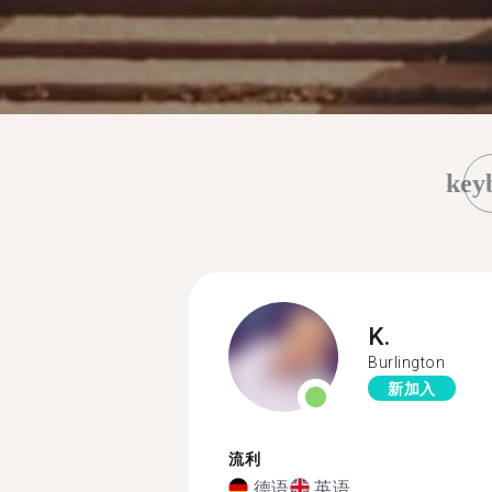
key
K.
Burlington
新加入
流利
德语
英语