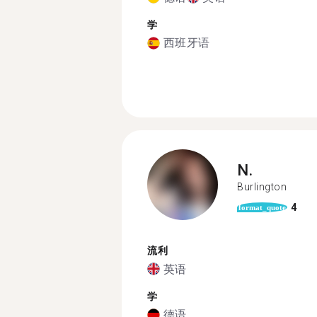
学
西班牙语
N.
Burlington
4
format_quote
流利
英语
学
德语