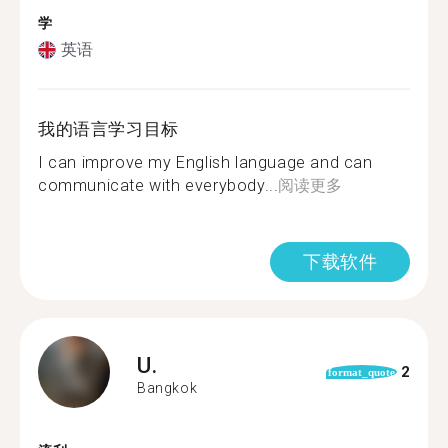
学
英语
我的语言学习目标
I can improve my English language and can
communicate with everybody...
阅读更多
下载软件
U.
2
format_quote
Bangkok