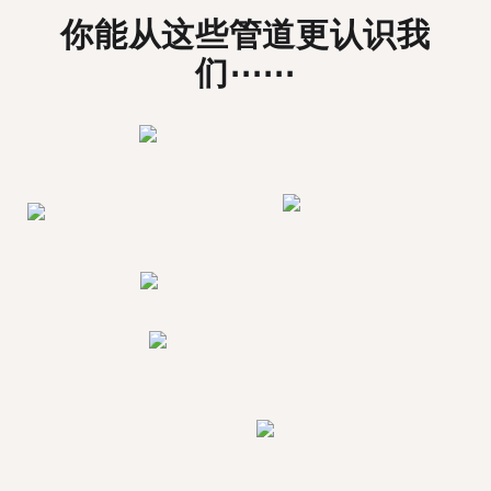
你能从这些管道更认识我
们⋯⋯