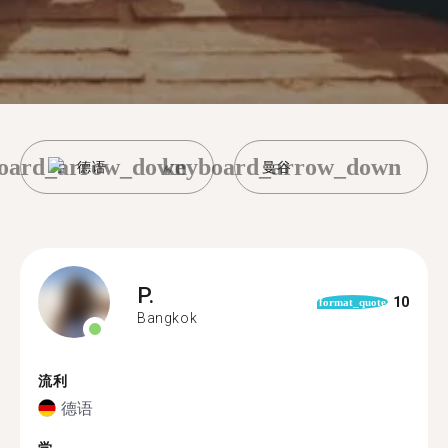
oard_arrow_down
keyboard_arrow_down
德语
曼谷
P.
10
format_quote
Bangkok
流利
德语