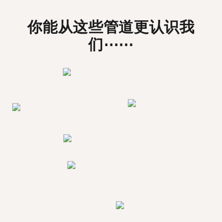
你能从这些管道更认识我
们⋯⋯