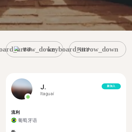
oard_arrow_down
keyboard_arrow_down
德语
阿拉沙
J.
新加入
Itaguaí
流利
葡萄牙语