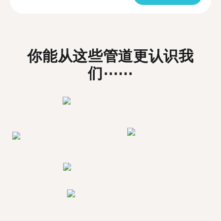
你能从这些管道更认识我
们⋯⋯