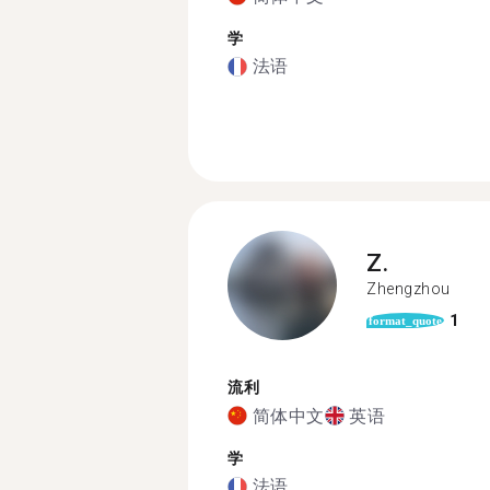
学
法语
Z.
Zhengzhou
1
format_quote
流利
简体中文
英语
学
法语