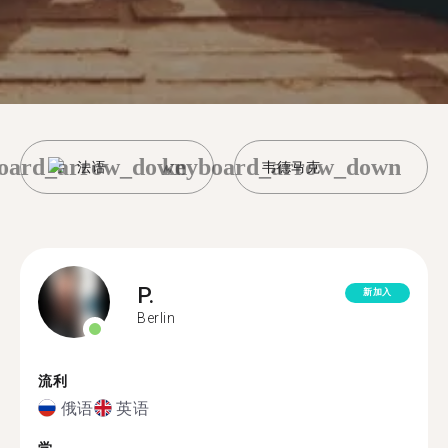
oard_arrow_down
keyboard_arrow_down
法语
韦德马克
P.
新加入
Berlin
流利
俄语
英语