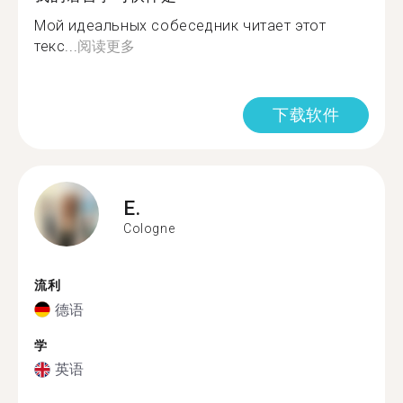
Мой идеальных собеседник читает этот
текс...
阅读更多
下载软件
E.
Cologne
流利
德语
学
英语