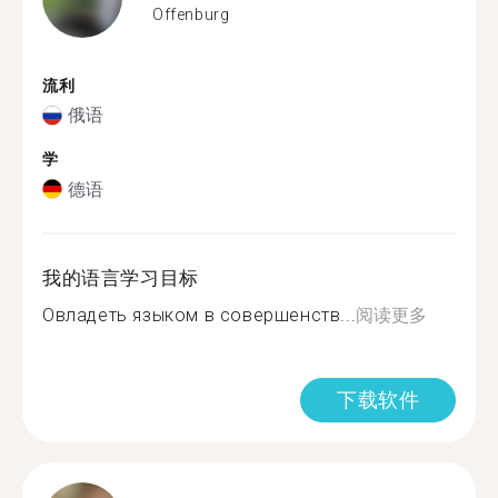
Offenburg
流利
俄语
学
德语
我的语言学习目标
Овладеть языком в совершенств...
阅读更多
下载软件