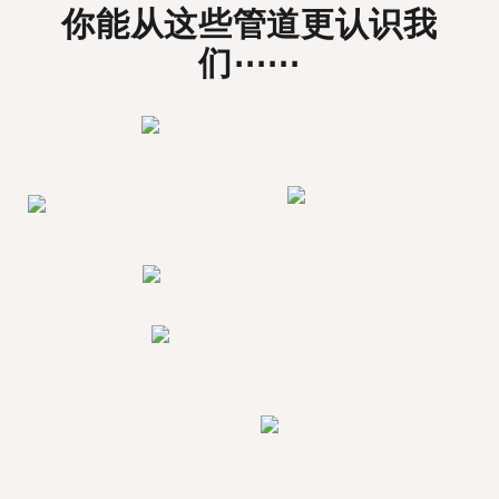
你能从这些管道更认识我
们⋯⋯