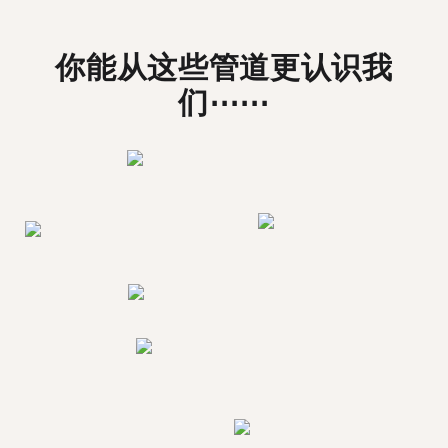
你能从这些管道更认识我
们⋯⋯