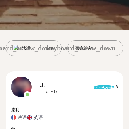
oard_arrow_down
keyboard_arrow_down
法语
蒂永维尔
J.
3
format_quote
Thionville
流利
法语
英语