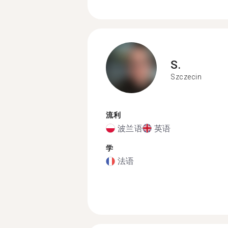
S.
Szczecin
流利
波兰语
英语
学
法语