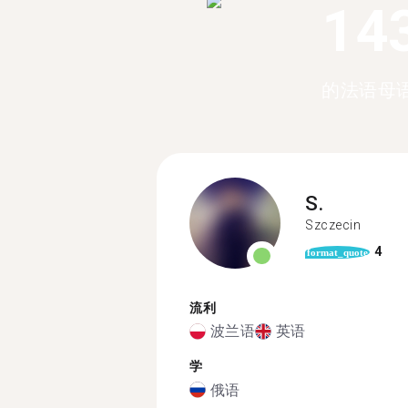
14
的法语母
S.
Szczecin
4
format_quote
流利
波兰语
英语
学
俄语