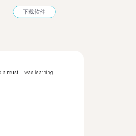
下载软件
s a must. I was learning