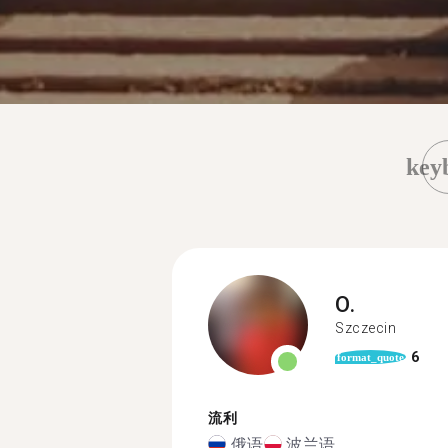
key
O.
Szczecin
6
format_quote
流利
俄语
波兰语