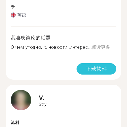
学
英语
我喜欢谈论的话题
О чем угодно, it, новости ,интерес...
阅读更多
下载软件
V.
Stryi
流利