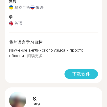
流利
乌克兰语
俄语
学
英语
我的语言学习目标
Изучение английского языка и просто
общени...
阅读更多
下载软件
S.
Stryi