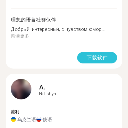
理想的语言社群伙伴
Добрый, интересный, с чувством юмор...
阅读更多
下载软件
A.
Netishyn
流利
乌克兰语
俄语