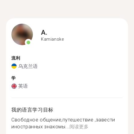
A.
Kamianske
流利
乌克兰语
学
英语
我的语言学习目标
Свободное общение,путешествие ,завести
иностранных знакомы...
阅读更多