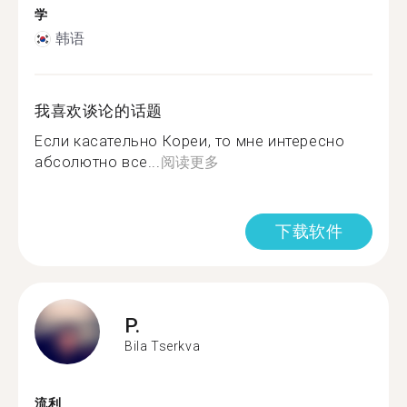
学
韩语
我喜欢谈论的话题
Если касательно Кореи, то мне интересно
абсолютно все...
阅读更多
下载软件
P.
Bila Tserkva
流利