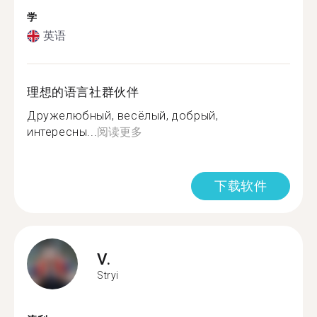
学
英语
理想的语言社群伙伴
Дружелюбный, весёлый, добрый,
интересны...
阅读更多
下载软件
V.
Stryi