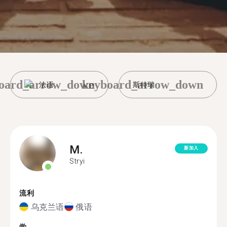
oard_arrow_down
keyboard_arrow_down
法语
斯特瑞
M.
新加入
Stryi
流利
乌克兰语
俄语