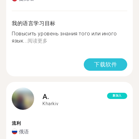
我的语言学习目标
Повысить уровень знания того или иного
язык...
阅读更多
下载软件
A.
新加入
Kharkiv
流利
俄语