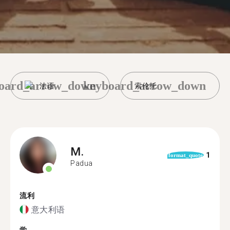
oard_arrow_down
keyboard_arrow_down
法语
索伦托
M.
1
format_quote
Padua
流利
意大利语