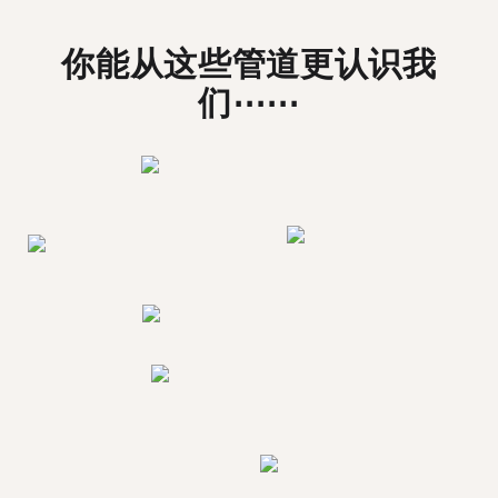
你能从这些管道更认识我
们⋯⋯