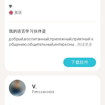
学
英语
我的语言学习伙伴是
добрый,воспитанный,прилежный,приятный к
общению,общительный,интересны...
阅读更多
下载软件
V.
Petrozavodsk