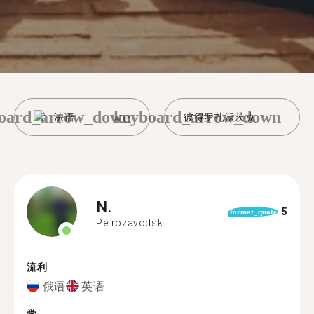
oard_arrow_down
keyboard_arrow_down
法语
彼得罗扎沃茨克
N.
5
format_quote
Petrozavodsk
流利
俄语
英语