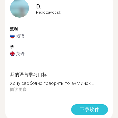
D.
Petrozavodsk
流利
俄语
学
英语
我的语言学习目标
Хочу свободно говорить по английск...
阅读更多
下载软件