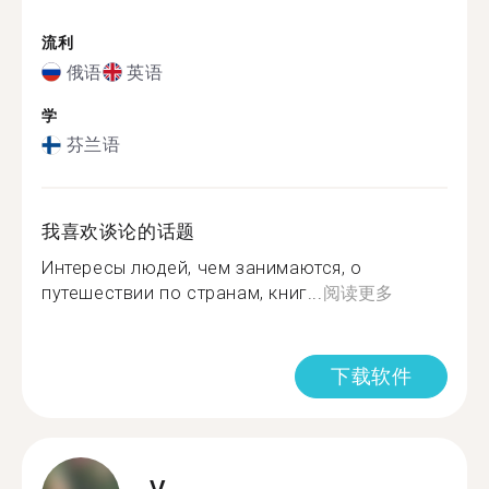
流利
俄语
英语
学
芬兰语
我喜欢谈论的话题
Интересы людей, чем занимаются, о
путешествии по странам, книг...
阅读更多
下载软件
V.