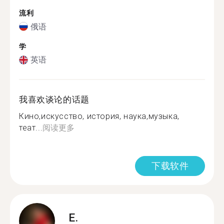
流利
俄语
学
英语
我喜欢谈论的话题
Кино,искусство, история, наука,музыка,
теат...
阅读更多
下载软件
E.