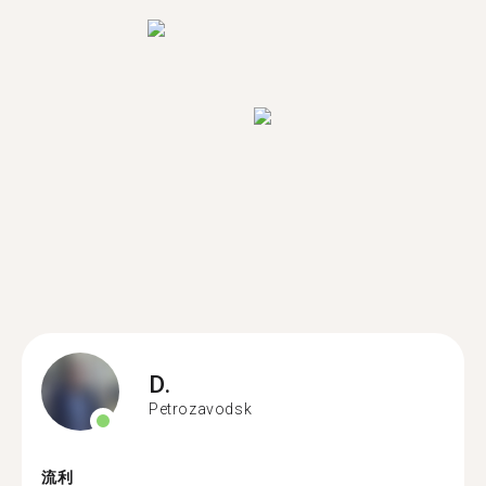
D.
Petrozavodsk
流利