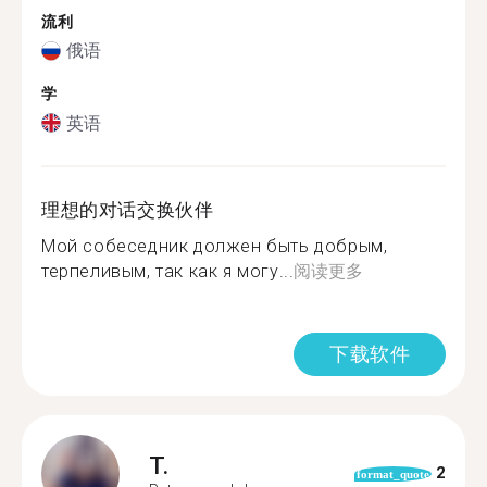
流利
俄语
学
英语
理想的对话交换伙伴
Мой собеседник должен быть добрым,
терпеливым, так как я могу...
阅读更多
下载软件
T.
2
format_quote