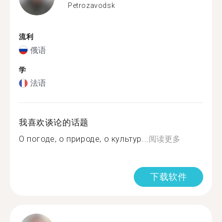
Petrozavodsk
流利
俄语
学
法语
我喜欢谈论的话题
О погоде, о природе, о культур...
阅读更多
下载软件