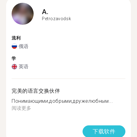
A.
Petrozavodsk
流利
俄语
学
英语
完美的语言交换伙伴
Понимающими,добрыми,дружелюбным...
阅读更多
下载软件