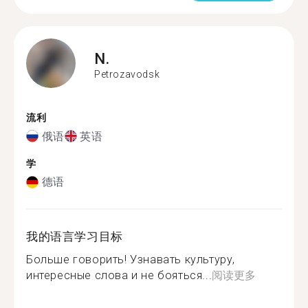
N.
Petrozavodsk
流利
俄语
英语
学
德语
我的语言学习目标
Больше говорить! Узнавать культуру,
интересные слова и не бояться...
阅读更多