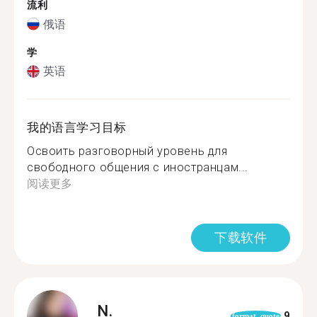
流利
俄语
学
英语
我的语言学习目标
Освоить разговорный уровень для
свободного общения с иностранцам...
阅读更多
下载软件
N.
9
format_quote