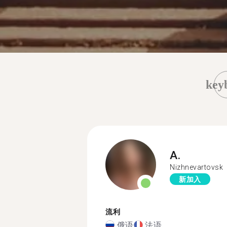
key
A.
Nizhnevartovsk
新加入
流利
俄语
法语