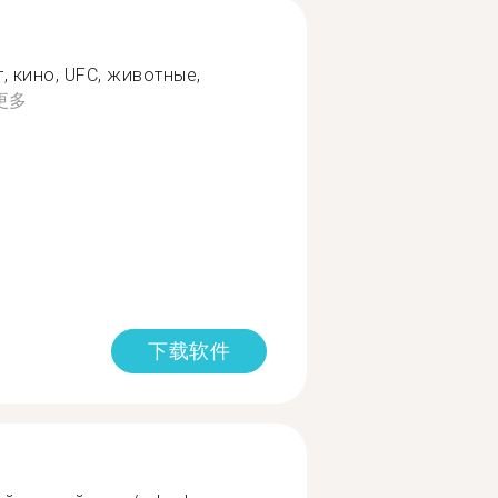
, кино, UFC, животные,
更多
下载软件