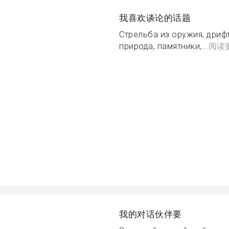
我喜欢谈论的话题
Стрельба из оружия, дрифт
природа, памятники,...
阅读
我的对话伙伴要