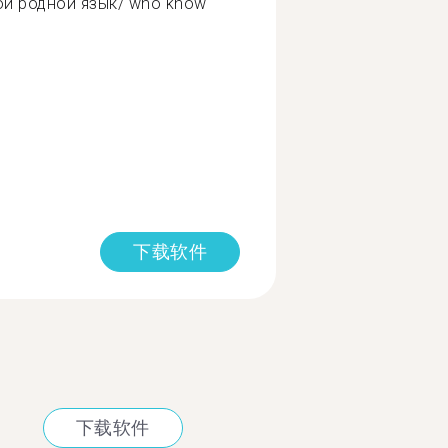
ой родной язык/ who know
下载软件
下载软件