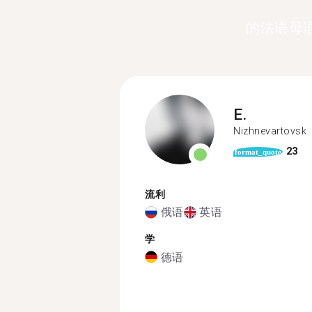
的法语母
E.
Nizhnevartovsk
23
format_quote
流利
俄语
英语
学
德语