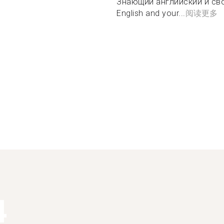
Знающий английский и св
English and your...
阅读更多
4