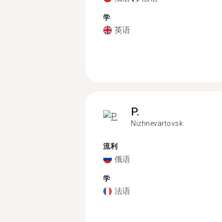
学
英语
P.
Nizhnevartovsk
流利
俄语
学
法语