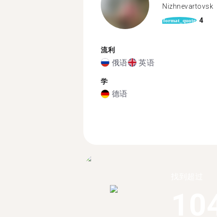
Nizhnevartovsk
4
format_quote
流利
俄语
英语
学
德语
找到超过
10