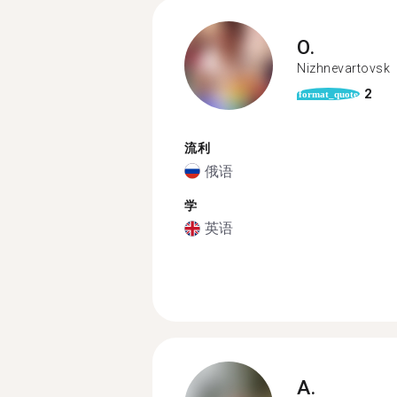
O.
Nizhnevartovsk
2
format_quote
流利
俄语
学
英语
A.