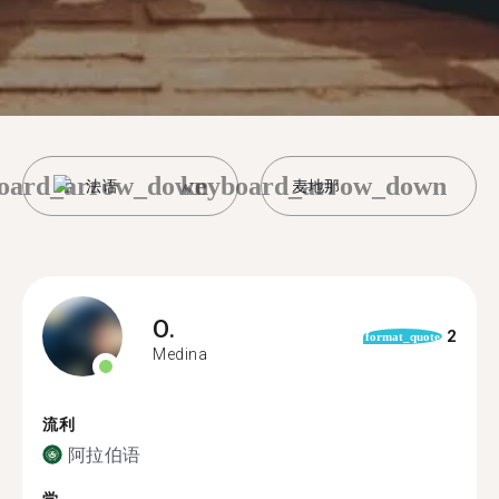
oard_arrow_down
keyboard_arrow_down
法语
麦地那
O.
2
format_quote
Medina
流利
阿拉伯语