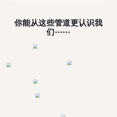
你能从这些管道更认识我
们⋯⋯