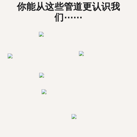
你能从这些管道更认识我
们⋯⋯