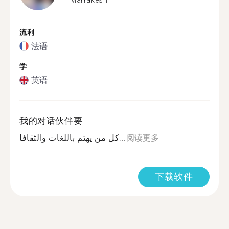
流利
法语
学
英语
我的对话伙伴要
كل من يهتم باللغات والثقافا...
阅读更多
下载软件