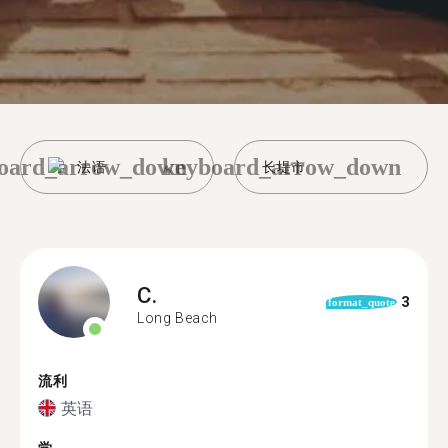
oard_arrow_down
keyboard_arrow_down
法语
长堤市
C.
3
format_quote
Long Beach
流利
英语