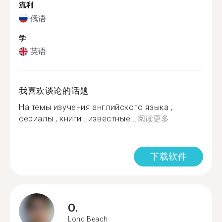
流利
俄语
学
英语
我喜欢谈论的话题
На темы изучения английского языка ,
сериалы , книги , известные...
阅读更多
下载软件
O.
Long Beach