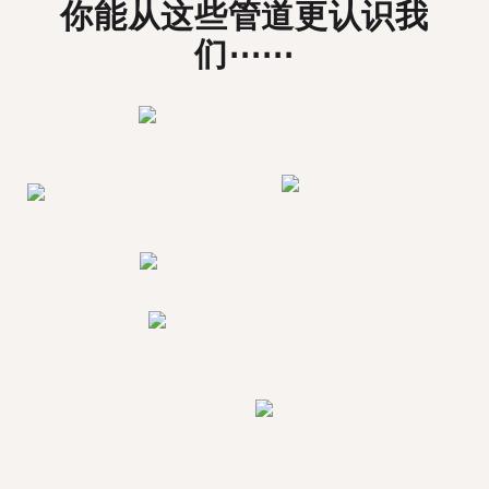
你能从这些管道更认识我
们⋯⋯