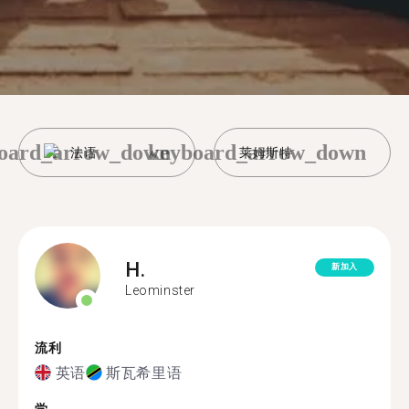
oard_arrow_down
keyboard_arrow_down
法语
莱姆斯特
H.
新加入
Leominster
流利
英语
斯瓦希里语