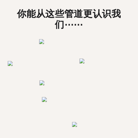
你能从这些管道更认识我
们⋯⋯