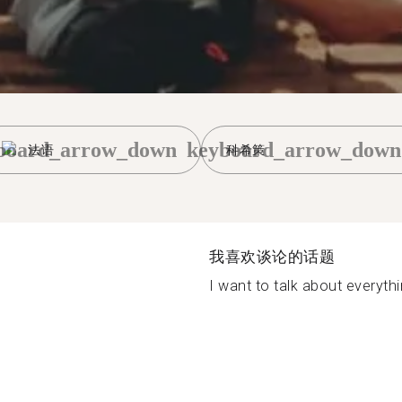
board_arrow_down
keyboard_arrow_down
法语
科希策
我喜欢谈论的话题
I want to talk about everythi