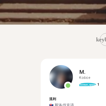
key
M.
Košice
1
format_quote
流利
斯洛伐克语