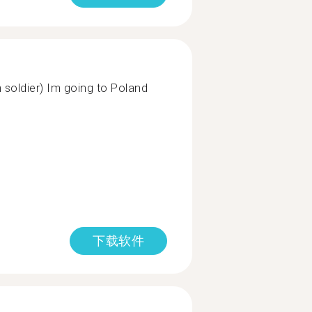
m soldier) Im going to Poland
下载软件